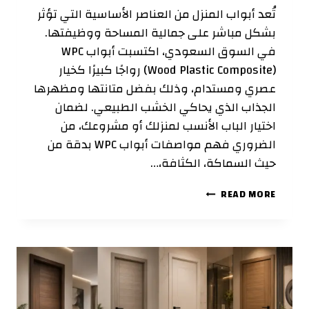
تُعد أبواب المنزل من العناصر الأساسية التي تؤثر
بشكل مباشر على جمالية المساحة ووظيفتها.
في السوق السعودي، اكتسبت أبواب WPC
(Wood Plastic Composite) رواجًا كبيرًا كخيار
عصري ومستدام، وذلك بفضل متانتها ومظهرها
الجذاب الذي يحاكي الخشب الطبيعي. لضمان
اختيار الباب الأنسب لمنزلك أو مشروعك، من
الضروري فهم مواصفات أبواب WPC بدقة من
حيث السماكة، الكثافة،…
مواصفات
READ MORE
أبواب
WPC:
السماكة،
الكثافة،
والجودة
–
دليلك
الشامل