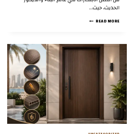
الحديث، حيث…
أبواب
READ MORE
WPC
للحمامات:
مقاومة
للرطوبة
والأناقة
في
آن
واحد
UNCATEGORIZED