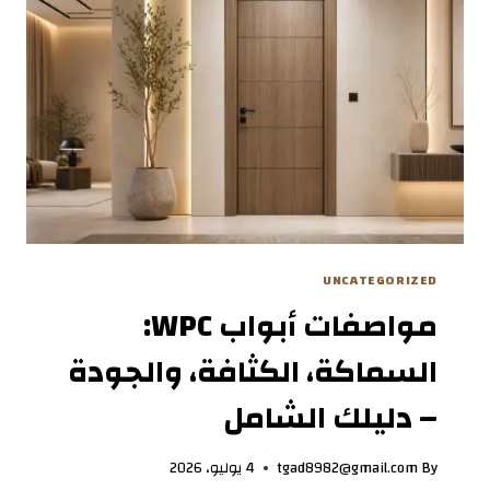
لديكور
منزلك
المثالي
UNCATEGORIZED
مواصفات أبواب WPC:
السماكة، الكثافة، والجودة
– دليلك الشامل
By
tgad8982@gmail.com
4 يوليو، 2026