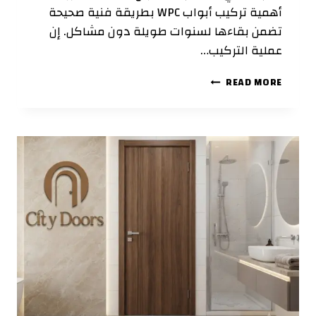
أهمية تركيب أبواب WPC بطريقة فنية صحيحة
تضمن بقاءها لسنوات طويلة دون مشاكل. إن
عملية التركيب…
دليل
READ MORE
تركيب
أبواب
WPC
خطوة
بخطوة:
نصائح
احترافية