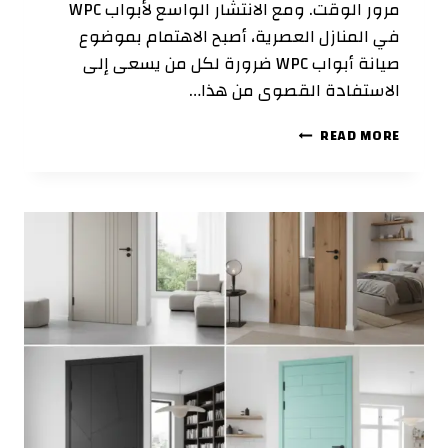
مرور الوقت. ومع الانتشار الواسع لأبواب WPC
في المنازل العصرية، أصبح الاهتمام بموضوع
صيانة أبواب WPC ضرورة لكل من يسعى إلى
الاستفادة القصوى من هذا…
صيانة
READ MORE
أبواب
WPC:
كيف
تحافظ
عليها
لسنوات
طويلة؟