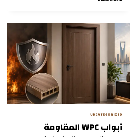
WPC
الخارجية:
الحل
الأمثل
للمنازل
العصرية
في
السعودية
UNCATEGORIZED
أبواب WPC المقاومة