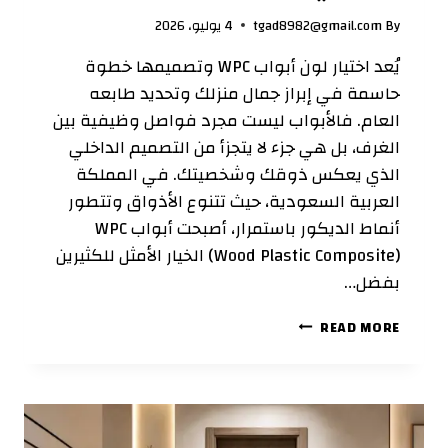
By
tgad8982@gmail.com
4 يوليو، 2026
يُعد اختيار لون أبواب WPC وتصميمها خطوة
حاسمة في إبراز جمال منزلك وتحديد طابعه
العام. فالأبواب ليست مجرد فواصل وظيفية بين
الغرف، بل هي جزء لا يتجزأ من التصميم الداخلي
الذي يعكس ذوقك وشخصيتك. في المملكة
العربية السعودية، حيث تتنوع الأذواق وتتطور
أنماط الديكور باستمرار، أصبحت أبواب WPC
(Wood Plastic Composite) الخيار الأمثل للكثيرين
بفضل…
اختيار
READ MORE
لون
أبواب
WPC:
دليلك
الشامل