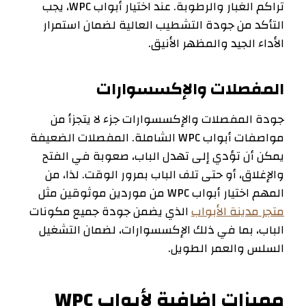
تراكم الغبار والرطوبة. عند اختيار أبواب WPC، يجب
التأكد من جودة التشطيب العالية لضمان استمرار
الأداء الجيد والمظهر الأنيق.
المفصلات والإكسسوارات
جودة المفصلات والإكسسوارات جزء لا يتجزأ من
مواصفات أبواب WPC الشاملة. المفصلات الضعيفة
يمكن أن تؤدي إلى تهدل الباب، صعوبة في الفتح
والإغلاق، أو حتى تلف الباب بمرور الوقت. لذا، من
المهم اختيار أبواب WPC من موردين موثوقين مثل
متجر مدينة الأبواب
الذي يضمن جودة جميع مكونات
الباب، بما في ذلك الإكسسوارات، لضمان التشغيل
السلس والعمر الطويل.
مميزات إضافية لأبواب WPC